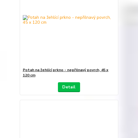
Potah na žehlící prkno - nepřilnavý povrch, 45 x
120 cm
Detail