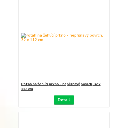
Potah na žehlící prkno - nepřilnavý povrch, 32 x
112 cm
Detail