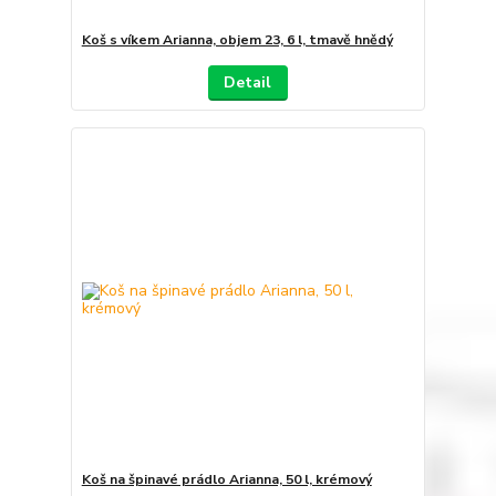
Koš s víkem Arianna, objem 23, 6 l, tmavě hnědý
Detail
Koš na špinavé prádlo Arianna, 50 l, krémový