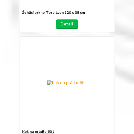
Žehlící prkno Toro Lyon 120 x 38 cm
Detail
Koš na prádlo 60 l