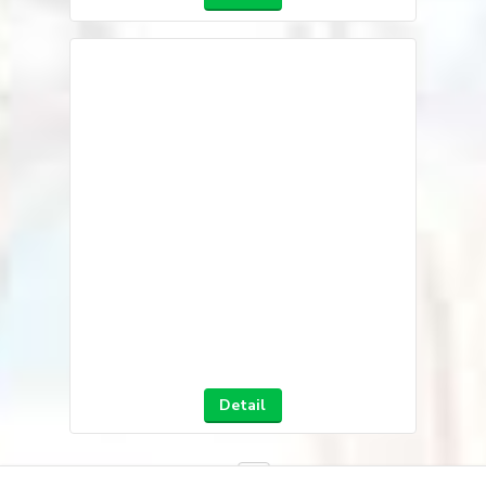
Detail
strana
z 1