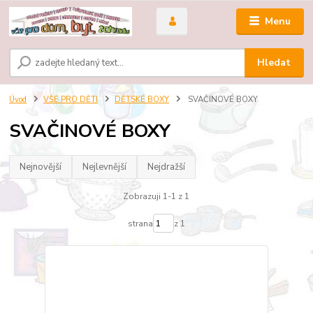
Menu
Hledat
Úvod
VŠE PRO DĚTI
DĚTSKÉ BOXY
SVAČINOVÉ BOXY
SVAČINOVÉ BOXY
Nejnovější
Nejlevnější
Nejdražší
Zobrazuji 1-1 z 1
strana
z 1