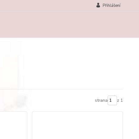
Přihlášení
strana
z 1