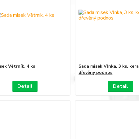
sek Větrník, 4 ks
Sada misek Vlnka, 3 ks, ker
dřevěný podnos
Detail
Detail