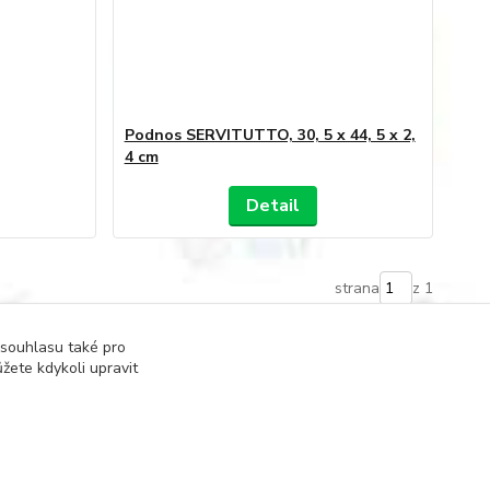
Podnos SERVITUTTO, 30, 5 x 44, 5 x 2,
4 cm
Detail
strana
z 1
 souhlasu také pro
žete kdykoli upravit