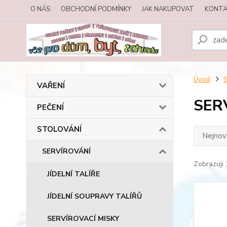
O NÁS
OBCHODNÍ PODMÍNKY
JAK NAKUPOVAT
KONTA
Úvod
VAŘENÍ
SER
PEČENÍ
STOLOVÁNÍ
Nejnově
SERVÍROVÁNÍ
Zobrazuji 
JÍDELNÍ TALÍŘE
JÍDELNÍ SOUPRAVY TALÍŘŮ
SERVÍROVACÍ MISKY