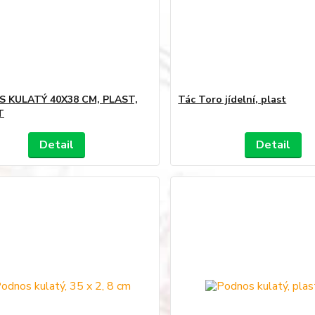
 KULATÝ 40X38 CM, PLAST,
Tác Toro jídelní, plast
T
Detail
Detail