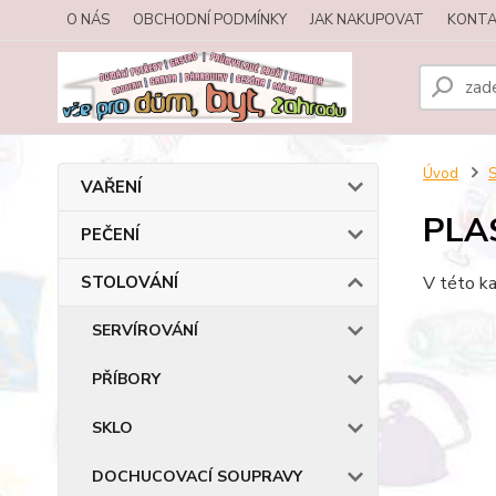
O NÁS
OBCHODNÍ PODMÍNKY
JAK NAKUPOVAT
KONTA
Úvod
VAŘENÍ
PLA
PEČENÍ
STOLOVÁNÍ
V této ka
SERVÍROVÁNÍ
PŘÍBORY
SKLO
DOCHUCOVACÍ SOUPRAVY