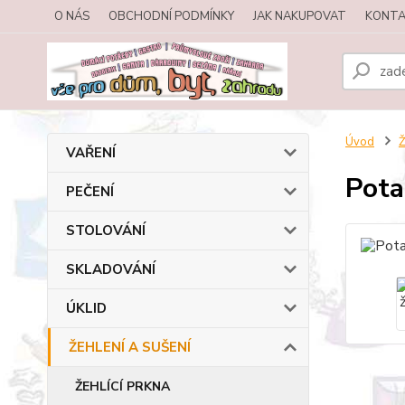
O NÁS
OBCHODNÍ PODMÍNKY
JAK NAKUPOVAT
KONTA
Úvod
Ž
VAŘENÍ
Pota
PEČENÍ
STOLOVÁNÍ
SKLADOVÁNÍ
ÚKLID
ŽEHLENÍ A SUŠENÍ
ŽEHLÍCÍ PRKNA