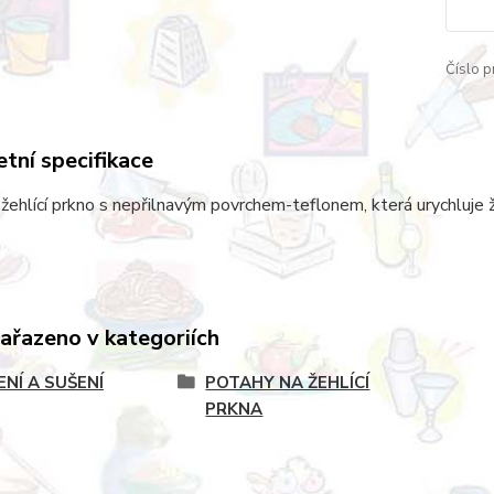
Číslo p
tní specifikace
žehlící prkno s nepřilnavým povrchem-teflonem, která urychluje 
zařazeno v kategoriích
ENÍ A SUŠENÍ
POTAHY NA ŽEHLÍCÍ
PRKNA