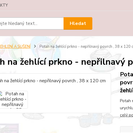
KTY
Hledat
EHLENÍ A SUŠENÍ
Potah na žehlící prkno - nepřilnavý povrch , 38 x 120
h na žehlící prkno - nepřilnavý 
Pota
povr
žehl
Potah 
urychl
celý p