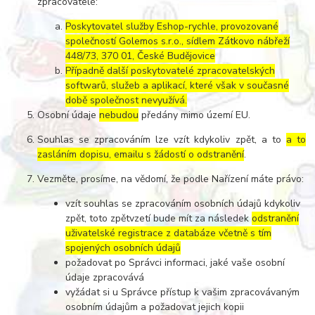
zpracovatelé:
Poskytovatel služby Eshop-rychle, provozované
společností Golemos s.r.o., sídlem Zátkovo nábřeží
448/73, 370 01, České Budějovice
Případně další poskytovatelé zpracovatelských
softwarů, služeb a aplikací, které však v současné
době společnost nevyužívá.
Osobní údaje
nebudou
předány mimo území EU.
Souhlas se zpracováním lze vzít kdykoliv zpět, a to
a to
zasláním dopisu, emailu s žádostí o odstranění
.
Vezměte, prosíme, na vědomí, že podle Nařízení máte právo:
vzít souhlas se zpracováním osobních údajů kdykoliv
zpět, toto zpětvzetí bude mít za následek
odstranění
uživatelské registrace z databáze včetně s tím
spojených osobních údajů
požadovat po Správci informaci, jaké vaše osobní
údaje zpracovává
vyžádat si u Správce přístup k vašim zpracovávaným
osobním údajům a požadovat jejich kopii