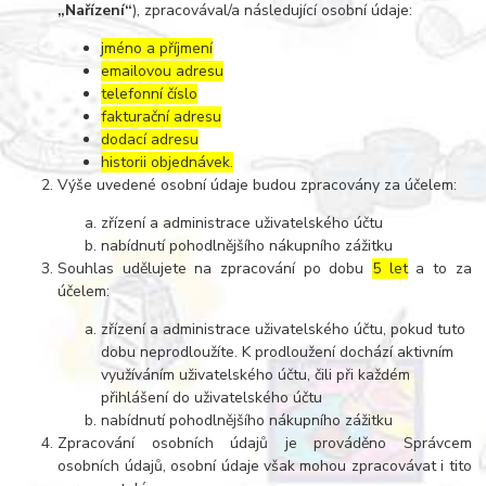
„Nařízení“
), zpracovával/a následující osobní údaje:
jméno a příjmení
emailovou adresu
telefonní číslo
fakturační adresu
dodací adresu
historii objednávek
.
Výše uvedené osobní údaje budou zpracovány za účelem:
zřízení a administrace uživatelského účtu
nabídnutí pohodlnějšího nákupního zážitku
Souhlas udělujete na zpracování po dobu
5 let
a to za
účelem:
zřízení a administrace uživatelského účtu, pokud tuto
dobu neprodloužíte. K prodloužení dochází aktivním
využíváním uživatelského účtu, čili při každém
přihlášení do uživatelského účtu
nabídnutí pohodlnějšího nákupního zážitku
Zpracování osobních údajů je prováděno Správcem
osobních údajů, osobní údaje však mohou zpracovávat i tito