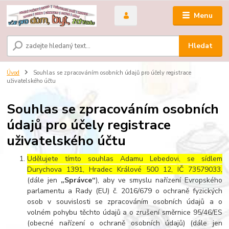
Menu
Hledat
Úvod
Souhlas se zpracováním osobních údajů pro účely registrace
uživatelského účtu
Souhlas se zpracováním osobních
údajů pro účely registrace
uživatelského účtu
Udělujete tímto souhlas Adamu Lebedovi, se sídlem
Durychova 1391, Hradec Králové 500 12, IČ 73579033,
(dále jen
„Správce“
), aby ve smyslu nařízení Evropského
parlamentu a Rady (EU) č. 2016/679 o ochraně fyzických
osob v souvislosti se zpracováním osobních údajů a o
volném pohybu těchto údajů a o zrušení směrnice 95/46/ES
(obecné nařízení o ochraně osobních údajů) (dále jen