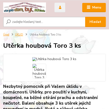
Menu
Hledat
Úvod
ÚKLID
Utěrka houbová Toro 3 ks
Utěrka houbová Toro 3 ks
Nezbytný pomocník při Vašem úklidu v
domácnosti. Utěrky, pro použití v kuchyni,
koupelně, na běžné otírání prachu a odstranění
nečistot. Balení obsahuje 3 ks utěrek jejichž
provedení je modrá, žlutá a růžová utěrka.