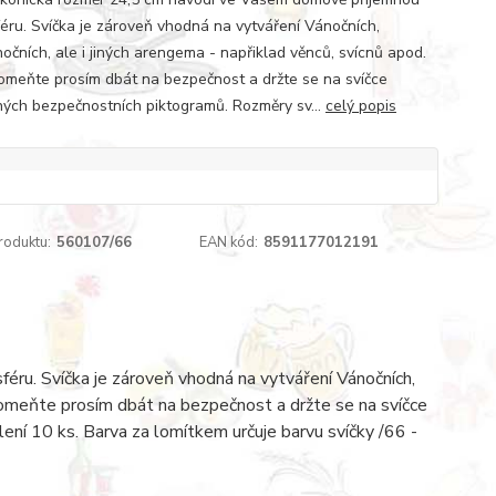
éru. Svíčka je zároveň vhodná na vytváření Vánočních,
nočních, ale i jiných arengema - napřiklad věnců, svícnů apod.
meňte prosím dbát na bezpečnost a držte se na svíčce
ých bezpečnostních piktogramů. Rozměry sv...
celý popis
roduktu:
560107/66
EAN kód:
8591177012191
ru. Svíčka je zároveň vhodná na vytváření Vánočních,
apomeňte prosím dbát na bezpečnost a držte se na svíčce
ní 10 ks. Barva za lomítkem určuje barvu svíčky /66 -