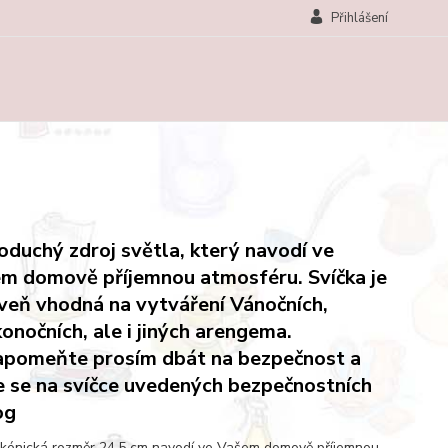
Přihlášení
oduchý zdroj světla, který navodí ve
m domově příjemnou atmosféru. Svíčka je
veň vhodná na vytváření Vánočních,
konočních, ale i jiných arengema.
pomeňte prosím dbát na bezpečnost a
e se na svíčce uvedených bezpečnostních
og
 kónická rozměr 24,5 cm navodí ve Vašem domově příjemnou