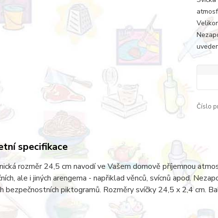
atmosf
Veliko
Nezapo
uveden
Číslo p
tní specifikace
nická rozměr 24,5 cm navodí ve Vašem domově příjemnou atmosfé
ních, ale i jiných arengema - napřiklad věnců, svícnů apod. Nez
 bezpečnostních piktogramů. Rozměry svíčky 24,5 x 2,4 cm. Bale