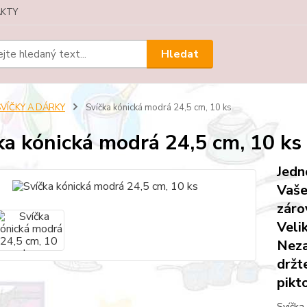
KTY
Hledat
SVÍČKY A DÁRKY
Svíčka kónická modrá 24,5 cm, 10 ks
ka kónická modrá 24,5 cm, 10 ks
Jedn
Vaše
záro
Veli
Neza
držt
pikt
Svíčka