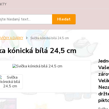
KTY
Hledat
SVÍČKY A DÁRKY
Svíčka kónická bílá 24,5 cm
ka kónická bílá 24,5 cm
Jedn
Vaše
záro
Veli
Neza
držt
pikt
Svíčka