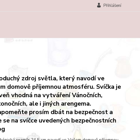
Přihlášení
oduchý zdroj světla, který navodí ve
m domově příjemnou atmosféru. Svíčka je
veň vhodná na vytváření Vánočních,
konočních, ale i jiných arengema.
pomeňte prosím dbát na bezpečnost a
e se na svíčce uvedených bezpečnostních
og
 kónická rozměr 24,5 cm navodí ve Vašem domově příjemnou