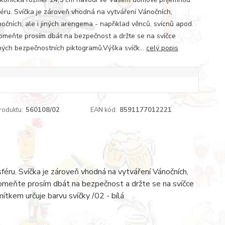
éru. Svíčka je zároveň vhodná na vytváření Vánočních,
nočních, ale i jiných arengema - napřiklad věnců, svícnů apod.
meňte prosím dbát na bezpečnost a držte se na svíčce
ých bezpečnostních piktogramů.Výška svíčk...
celý popis
roduktu:
560108/02
EAN kód:
8591177012221
ru. Svíčka je zároveň vhodná na vytváření Vánočních,
apomeňte prosím dbát na bezpečnost a držte se na svíčce
tkem určuje barvu svíčky /02 - bílá