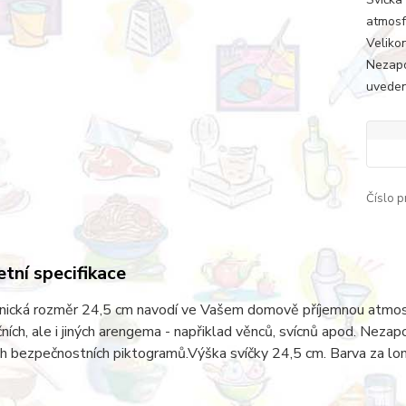
atmosf
Veliko
Nezapo
uveden
Číslo p
tní specifikace
nická rozměr 24,5 cm navodí ve Vašem domově příjemnou atmosfé
ních, ale i jiných arengema - napřiklad věnců, svícnů apod. Nez
 bezpečnostních piktogramů.Výška svíčky 24,5 cm. Barva za lomí