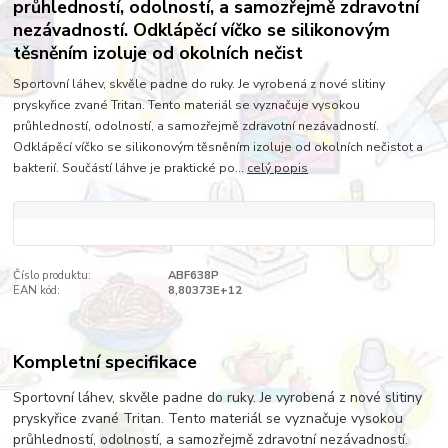
průhledností, odolností, a samozřejmě zdravotní
nezávadností. Odklápěcí víčko se silikonovým
těsněním izoluje od okolních nečist
Sportovní láhev, skvěle padne do ruky. Je vyrobená z nové slitiny
pryskyřice zvané Tritan. Tento materiál se vyznačuje vysokou
průhledností, odolností, a samozřejmě zdravotní nezávadností.
Odklápěcí víčko se silikonovým těsněním izoluje od okolních nečistot a
bakterií. Součástí láhve je praktické po...
celý popis
Číslo produktu:
ABF638P
EAN kód:
8,80373E+12
Kompletní specifikace
Sportovní láhev, skvěle padne do ruky. Je vyrobená z nové slitiny
pryskyřice zvané Tritan. Tento materiál se vyznačuje vysokou
průhledností, odolností, a samozřejmě zdravotní nezávadností.