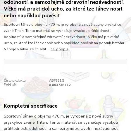
odolností, a samozřejmě zdravotní nezávadností.
Víčko má praktické ucho, za které lze láhev nosit
nebo například pověsit
Sportovní láhev o objemu 470 ml je vyrobená z nové slitiny pryskyřice
zvané Tritan. Tento materiál se vyznačuje vysokou průhledností,
odolností, a samozřejmě zdravotní nezávadností. Víčko má praktické
ucho, za které lze láhev nosit nebo například pověsit na popruh batohu.
Nápoje v láhvi lze chladit ...
celý popis
Číslo produktu:
ABF831G
EAN kód:
8,80373E+12
Kompletní specifikace
Sportovní láhev o objemu 470 ml je vyrobená z nové slitiny
pryskyřice zvané Tritan. Tento materiál se vyznačuje vysokou
průhledností, odolností, a samozřejmě zdravotní nezávadností.