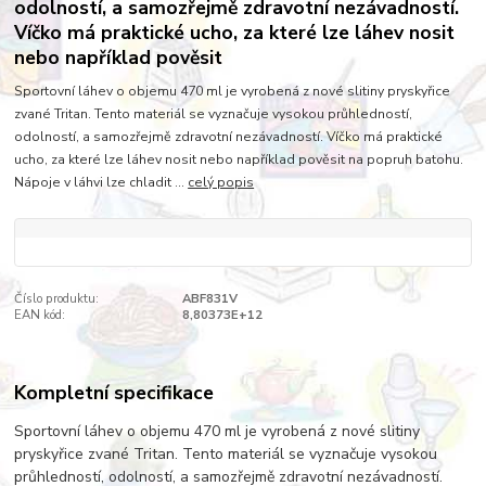
odolností, a samozřejmě zdravotní nezávadností.
Víčko má praktické ucho, za které lze láhev nosit
nebo například pověsit
Sportovní láhev o objemu 470 ml je vyrobená z nové slitiny pryskyřice
zvané Tritan. Tento materiál se vyznačuje vysokou průhledností,
odolností, a samozřejmě zdravotní nezávadností. Víčko má praktické
ucho, za které lze láhev nosit nebo například pověsit na popruh batohu.
Nápoje v láhvi lze chladit ...
celý popis
Číslo produktu:
ABF831V
EAN kód:
8,80373E+12
Kompletní specifikace
Sportovní láhev o objemu 470 ml je vyrobená z nové slitiny
pryskyřice zvané Tritan. Tento materiál se vyznačuje vysokou
průhledností, odolností, a samozřejmě zdravotní nezávadností.