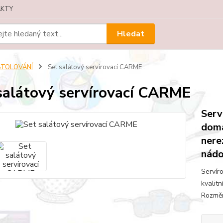
KTY
Hledat
STOLOVÁNÍ
Set salátový servírovací CARME
salátový servírovací CARME
Serv
domá
nere
nádo
Servír
kvalit
Rozměr