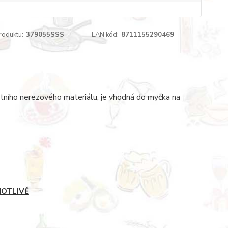
roduktu:
379055SSS
EAN kód:
8711155290469
litního nerezového materiálu, je vhodná do myčka na
NOTLIVĚ