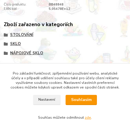
Číslo produktu:
BB48848
EAN kód:
5,05478E+12
Zboží zařazeno v kategoriích
STOLOVÁNÍ
SKLO
NÁPOJOVÉ SKLO
Pro základní funkčnost, zpříjemnění používání webu, analytické
účely a v případě udělení souhlasu také pro účely cílení reklamy
Copyright © 2022 DOMESTICUS - VŠE PRO DŮM, BYT A
využíváme soubory cookies. Nastavení vlastních preferencí
cookies můžete kdykoli upravit odkazem ve spodní části stránek.
ZAHRADU
Souhlasím
Nastavení
Souhlas můžete odmítnout
zde
.