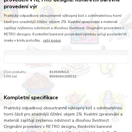
provedení výr
Praktický odpadkový oboustranně výklopný koš s odnímatelnou horní
částí pro snadnější čištění, objem 25l. Kvalitní zpracování a materiál
zajišťují zvýšenou odolnost a dlouhou životnost. Originální provedení v
RETRO designu. Konkrétní barevné provedení výrobku určují poslední tři
znaky v kódu položky...
celý popis
Číslo produktu:
8105905I13
EAN kód:
8009404206522
Kompletní specifikace
Praktický odpadkový oboustranně výklopný koš s odnímatelnou
horní částí pro snadnější čištění, objem 25l. Kvalitní zpracování a
materiál zajišťují zvýšenou odolnost a dlouhou životnost.
Originální provedení v RETRO designu. Konkrétní barevné