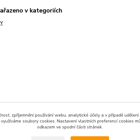
zařazeno v kategoriích
Y
YT A ZAHRADU
čnost, zpříjemnění používání webu, analytické účely a v případě udělení
y využíváme soubory cookies. Nastavení vlastních preferencí cookies mů
odkazem ve spodní části stránek.