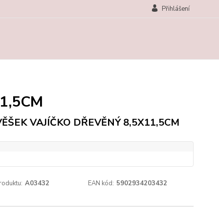
Přihlášení
11,5CM
VĚŠEK VAJÍČKO DŘEVĚNÝ 8,5X11,5CM
roduktu:
A03432
EAN kód:
5902934203432