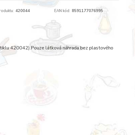
roduktu:
420044
EAN kód:
8591177076995
tiklu 420042).Pouze látková náhrada bez plastového