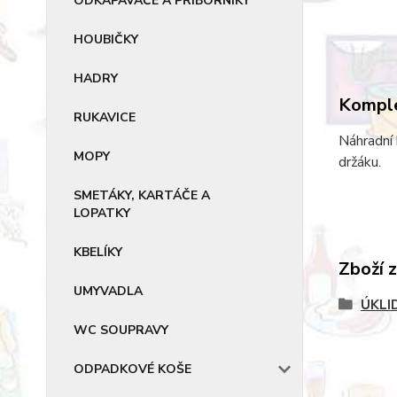
ODKAPÁVAČE A PŘÍBORNÍKY
HOUBIČKY
HADRY
Komple
RUKAVICE
Náhradní
MOPY
držáku.
SMETÁKY, KARTÁČE A
LOPATKY
KBELÍKY
Zboží 
UMYVADLA
ÚKLI
WC SOUPRAVY
ODPADKOVÉ KOŠE