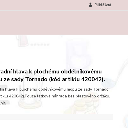
Přihlášení
adní hlava k plochému obdélníkovému
 ze sady Tornado (kód artiklu 420042).
ní hlava k plochému obdélníkovému mopu ze sady Tornado
rtiklu 420042).Pouze látková náhrada bez plastového držáku.
opis