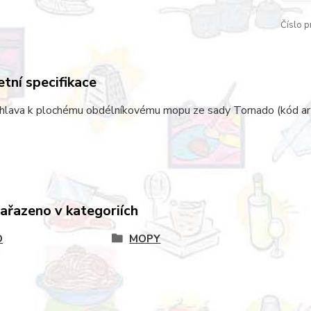
Číslo p
tní specifikace
 hlava k plochému obdélníkovému mopu ze sady Tornado (kód ar
zařazeno v kategoriích
D
MOPY