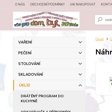
O NÁS
OBCHODNÍ PODMÍNKY
JAK NAKUPOVAT
KONTA
Úvod
VAŘENÍ
Náhr
PEČENÍ
STOLOVÁNÍ
SKLADOVÁNÍ
ÚKLID
DRÁTĚNÝ PROGRAM DO
KUCHYNĚ