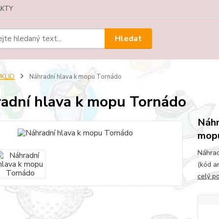
KTY
Hledat
ÚKLID
Náhradní hlava k mopu Tornádo
adní hlava k mopu Tornádo
Náhr
mopu
Náhrad
(kód a
celý p