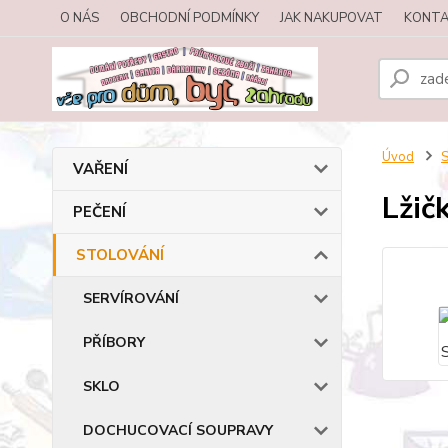
O NÁS
OBCHODNÍ PODMÍNKY
JAK NAKUPOVAT
KONTA
Úvod
VAŘENÍ
Lžič
PEČENÍ
STOLOVÁNÍ
SERVÍROVÁNÍ
PŘÍBORY
SKLO
DOCHUCOVACÍ SOUPRAVY