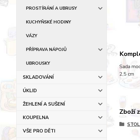
PROSTÍRÁNÍ A UBRUSY
KUCHYŇSKÉ HODINY
VÁZY
PŘÍPRAVA NÁPOJŮ
Komple
UBROUSKY
Sada mocc
2,5 cm
SKLADOVÁNÍ
ÚKLID
ŽEHLENÍ A SUŠENÍ
Zboží 
KOUPELNA
STOL
VŠE PRO DĚTI