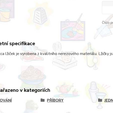
Číslo p
tní specifikace
a lžiček je vyrobena z kvalitního nerezového materiálu. Lžičky 
zařazeno v kategoriích
OVÁNÍ
PŘÍBORY
JED