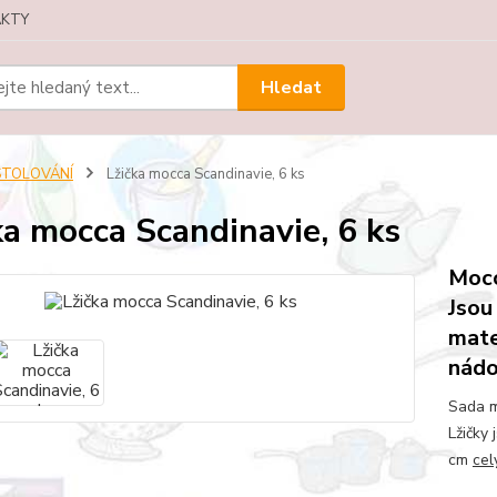
KTY
Hledat
STOLOVÁNÍ
Lžička mocca Scandinavie, 6 ks
ka mocca Scandinavie, 6 ks
Mocc
Jsou
mate
nádo
Sada m
Lžičky
cm
cel