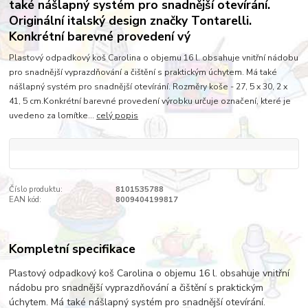
také nášlapný systém pro snadnější otevírání.
Originální italský design značky Tontarelli.
Konkrétní barevné provedení vý
Plastový odpadkový koš Carolina o objemu 16 l. obsahuje vnitřní nádobu
pro snadnější vyprazdňování a čištění s praktickým úchytem. Má také
nášlapný systém pro snadnější otevírání. Rozměry koše - 27, 5 x 30, 2 x
41, 5 cm.Konkrétní barevné provedení výrobku určuje označení, které je
uvedeno za lomítke...
celý popis
Číslo produktu:
8101535788
EAN kód:
8009404199817
Kompletní specifikace
Plastový odpadkový koš Carolina o objemu 16 l. obsahuje vnitřní
nádobu pro snadnější vyprazdňování a čištění s praktickým
úchytem. Má také nášlapný systém pro snadnější otevírání.