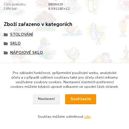
Číslo produktu:
BB96429
EAN kód:
8,59118E+12
Zboží zařazeno v kategoriích
STOLOVÁNÍ
SKLO
NÁPOJOVÉ SKLO
Pro základní funkčnost, zpříjemnění používání webu, analytické
účely a v případě udělení souhlasu také pro účely cílení reklamy
Copyright © 2022 DOMESTICUS - VŠE PRO DŮM, BYT A
využíváme soubory cookies. Nastavení vlastních preferencí
cookies můžete kdykoli upravit odkazem ve spodní části stránek.
ZAHRADU
Souhlasím
Nastavení
Souhlas můžete odmítnout
zde
.