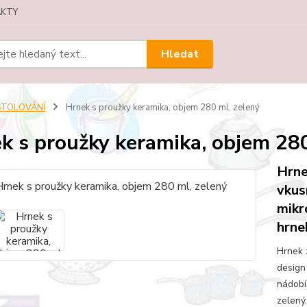
KTY
Hledat
STOLOVÁNÍ
Hrnek s proužky keramika, objem 280 ml, zelený
k s proužky keramika, objem 280
Hrne
vkus
mikr
hrne
Hrnek 
design
nádobí
zelený