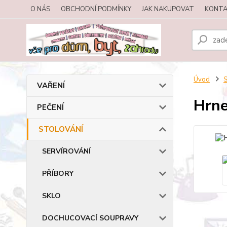
O NÁS
OBCHODNÍ PODMÍNKY
JAK NAKUPOVAT
KONTA
Úvod
VAŘENÍ
Hrne
PEČENÍ
STOLOVÁNÍ
SERVÍROVÁNÍ
PŘÍBORY
SKLO
DOCHUCOVACÍ SOUPRAVY