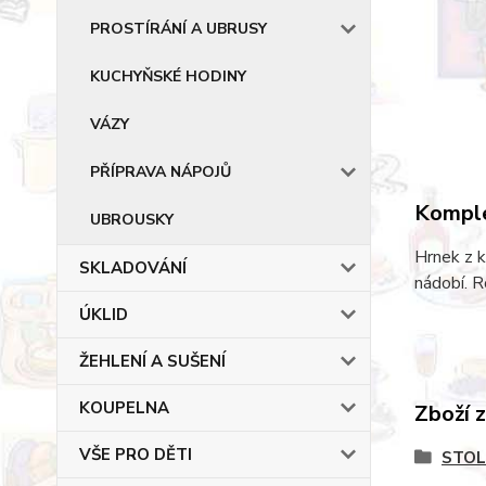
PROSTÍRÁNÍ A UBRUSY
KUCHYŇSKÉ HODINY
VÁZY
PŘÍPRAVA NÁPOJŮ
Komple
UBROUSKY
Hrnek z k
SKLADOVÁNÍ
nádobí. R
ÚKLID
ŽEHLENÍ A SUŠENÍ
KOUPELNA
Zboží 
VŠE PRO DĚTI
STOL