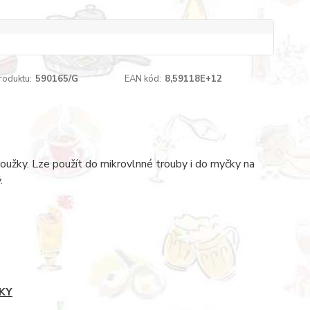
roduktu:
590165/G
EAN kód:
8,59118E+12
roužky. Lze použít do mikrovlnné trouby i do myčky na
.
KY