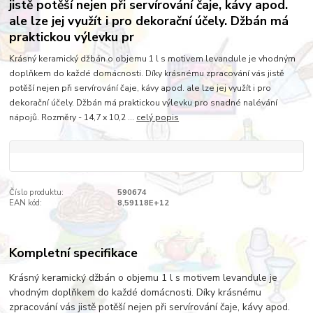
jistě potěší nejen při servírování čaje, kávy apod.
ale lze jej využít i pro dekorační účely. Džbán má
praktickou výlevku pr
Krásný keramický džbán o objemu 1 l s motivem levandule je vhodným
doplňkem do každé domácnosti. Díky krásnému zpracování vás jistě
potěší nejen při servírování čaje, kávy apod. ale lze jej využít i pro
dekorační účely. Džbán má praktickou výlevku pro snadné nalévání
nápojů. Rozměry - 14,7 x 10,2 ...
celý popis
Číslo produktu:
590674
EAN kód:
8,59118E+12
Kompletní specifikace
Krásný keramický džbán o objemu 1 l s motivem levandule je
vhodným doplňkem do každé domácnosti. Díky krásnému
zpracování vás jistě potěší nejen při servírování čaje, kávy apod.