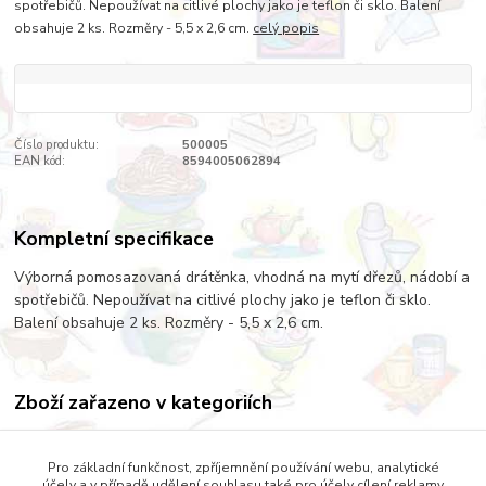
spotřebičů. Nepoužívat na citlivé plochy jako je teflon či sklo. Balení
obsahuje 2 ks. Rozměry - 5,5 x 2,6 cm.
celý popis
Číslo produktu:
500005
EAN kód:
8594005062894
Kompletní specifikace
Výborná pomosazovaná drátěnka, vhodná na mytí dřezů, nádobí a
spotřebičů. Nepoužívat na citlivé plochy jako je teflon či sklo.
Balení obsahuje 2 ks. Rozměry - 5,5 x 2,6 cm.
Zboží zařazeno v kategoriích
ÚKLID
Pro základní funkčnost, zpříjemnění používání webu, analytické
HOUBIČKY
účely a v případě udělení souhlasu také pro účely cílení reklamy