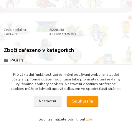
Číslo produktu:
B220148
EAN kód:
4029811375752
Zboží zařazeno v kategoriích
PARTY
Pro základní funkčnost, zpříjemnění používání webu, analytické
účely a v případě udělení souhlasu také pro účely cílení reklamy
využíváme soubory cookies. Nastavení vlastních preferencí
cookies můžete kdykoli upravit odkazem ve spodní části stránek.
Copyright © 2022 DOMESTICUS - VŠE PRO DŮM, BYT A
ZAHRADU
Souhlasím
Nastavení
Souhlas můžete odmítnout
zde
.