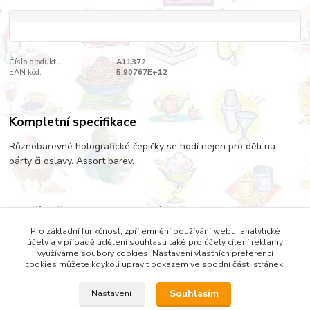
Číslo produktu:
A11372
EAN kód:
5,90767E+12
Kompletní specifikace
Různobarevné holografické čepičky se hodí nejen pro děti na
párty či oslavy. Assort barev.
Zboží zařazeno v kategoriích
Pro základní funkčnost, zpříjemnění používání webu, analytické
PARTY
účely a v případě udělení souhlasu také pro účely cílení reklamy
využíváme soubory cookies. Nastavení vlastních preferencí
cookies můžete kdykoli upravit odkazem ve spodní části stránek.
Souhlasím
Nastavení
Copyright © 2022 DOMESTICUS - VŠE PRO DŮM, BYT A