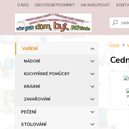
O NÁS
OBCHODNÍ PODMÍNKY
JAK NAKUPOVAT
KONTA
Úvod
VAŘENÍ
Cedn
NÁDOBÍ
KUCHYŇSKÉ POMŮCKY
KRÁJENÍ
ZAVAŘOVÁNÍ
PEČENÍ
STOLOVÁNÍ