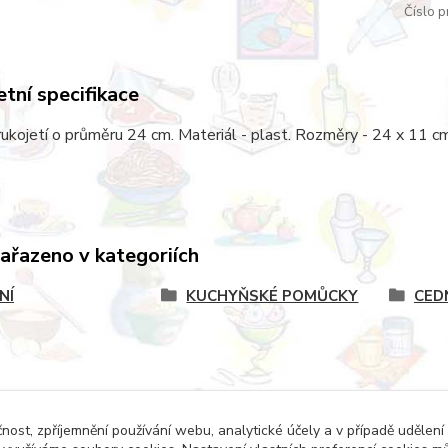
Číslo p
tní specifikace
rukojetí o průměru 24 cm. Materiál - plast. Rozměry - 24 x 11 cm.
zařazeno v kategoriích
NÍ
KUCHYŇSKÉ POMŮCKY
CED
čnost, zpříjemnění používání webu, analytické účely a v případě udělení