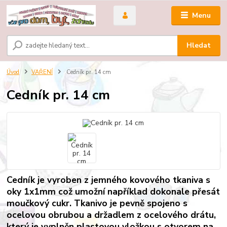
Menu
Hledat
Úvod
VAŘENÍ
Cedník pr. 14 cm
Cedník pr. 14 cm
Cedník je vyroben z jemného kovového tkaniva s
oky 1x1mm což umožní například dokonale přesát
moučkový cukr. Tkanivo je pevně spojeno s
ocelovou obrubou a držadlem z ocelového drátu,
který je vyplněn plastovou vložkou s otvorem na