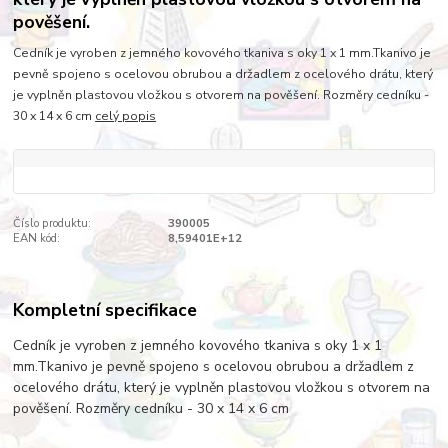
pověšení.
Cedník je vyroben z jemného kovového tkaniva s oky 1 x 1 mm.Tkanivo je
pevně spojeno s ocelovou obrubou a držadlem z ocelového drátu, který
je vyplněn plastovou vložkou s otvorem na pověšení. Rozměry cedníku -
30 x 14 x 6 cm
celý popis
Číslo produktu:
390005
EAN kód:
8,59401E+12
Kompletní specifikace
Cedník je vyroben z jemného kovového tkaniva s oky 1 x 1
mm.Tkanivo je pevně spojeno s ocelovou obrubou a držadlem z
ocelového drátu, který je vyplněn plastovou vložkou s otvorem na
pověšení. Rozměry cedníku - 30 x 14 x 6 cm