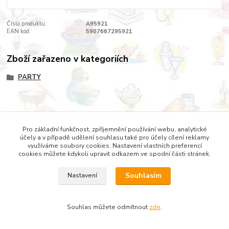
Číslo produktu:
A95921
EAN kód:
5907667295921
Zboží zařazeno v kategoriích
PARTY
Copyright © 2022 DOMESTICUS - VŠE PRO DŮM, BYT A
Pro základní funkčnost, zpříjemnění používání webu, analytické
ZAHRADU
účely a v případě udělení souhlasu také pro účely cílení reklamy
využíváme soubory cookies. Nastavení vlastních preferencí
cookies můžete kdykoli upravit odkazem ve spodní části stránek.
Souhlasím
Nastavení
Souhlas můžete odmítnout
zde
.