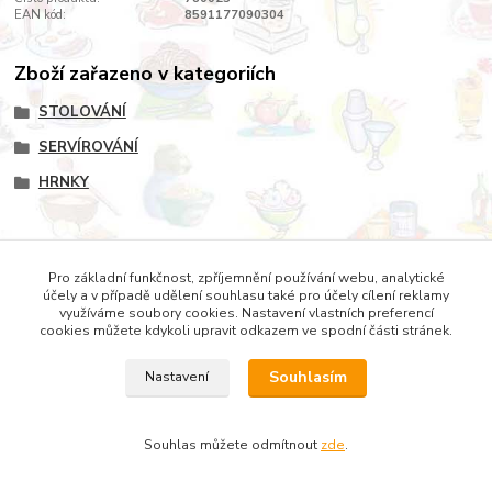
EAN kód:
8591177090304
Zboží zařazeno v kategoriích
STOLOVÁNÍ
SERVÍROVÁNÍ
HRNKY
Pro základní funkčnost, zpříjemnění používání webu, analytické
Copyright © 2022 DOMESTICUS - VŠE PRO DŮM, BYT A
účely a v případě udělení souhlasu také pro účely cílení reklamy
ZAHRADU
využíváme soubory cookies. Nastavení vlastních preferencí
cookies můžete kdykoli upravit odkazem ve spodní části stránek.
Souhlasím
Nastavení
Souhlas můžete odmítnout
zde
.