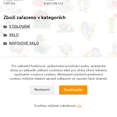
EAN kód:
8,59118E+12
Zboží zařazeno v kategoriích
STOLOVÁNÍ
SKLO
NÁPOJOVÉ SKLO
Pro základní funkčnost, zpříjemnění používání webu, analytické
Copyright © 2022 DOMESTICUS - VŠE PRO DŮM, BYT A
účely a v případě udělení souhlasu také pro účely cílení reklamy
ZAHRADU
využíváme soubory cookies. Nastavení vlastních preferencí
cookies můžete kdykoli upravit odkazem ve spodní části stránek.
Souhlasím
Nastavení
Souhlas můžete odmítnout
zde
.