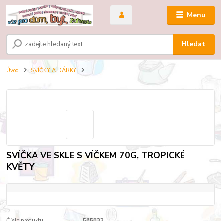
Menu
Hledat
Úvod
SVÍČKY A DÁRKY
SVÍČKA VE SKLE S VÍČKEM 70G, TROPICKÉ
KVĚTY
Číslo produktu:
565033