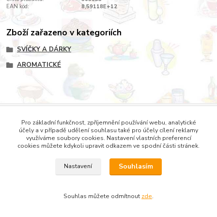
EAN kód:
8,59118E+12
Zboží zařazeno v kategoriích
SVÍČKY A DÁRKY
AROMATICKÉ
Copyright © 2022 DOMESTICUS - VŠE PRO DŮM, BYT A
ZAHRADU
Pro základní funkčnost, zpříjemnění používání webu, analytické
účely a v případě udělení souhlasu také pro účely cílení reklamy
využíváme soubory cookies. Nastavení vlastních preferencí
cookies můžete kdykoli upravit odkazem ve spodní části stránek.
Souhlasím
Nastavení
Souhlas můžete odmítnout
zde
.