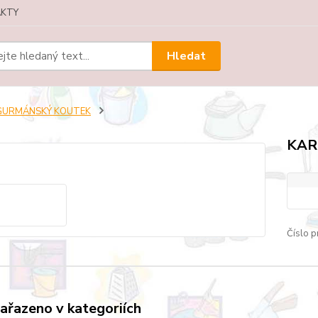
KTY
Hledat
GURMÁNSKÝ KOUTEK
KAR
Číslo p
zařazeno v kategoriích