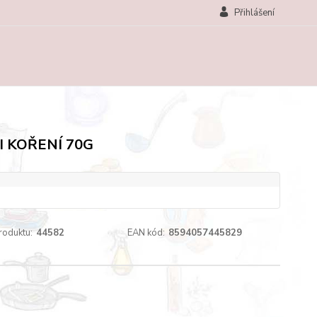
Přihlášení
I KOŘENÍ 70G
roduktu:
44582
EAN kód:
8594057445829