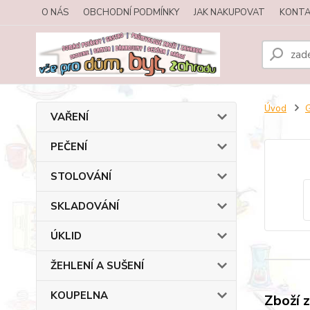
O NÁS
OBCHODNÍ PODMÍNKY
JAK NAKUPOVAT
KONTA
Úvod
VAŘENÍ
PEČENÍ
STOLOVÁNÍ
SKLADOVÁNÍ
ÚKLID
ŽEHLENÍ A SUŠENÍ
KOUPELNA
Zboží 